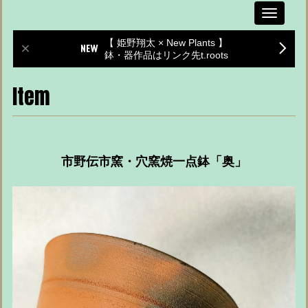
Toggle
navigati
【 姫野翔太 × New Plants 】
鉢・器作品はリンク先t.roots
Item
市野伝市窯・穴窯焼一点鉢「奥」