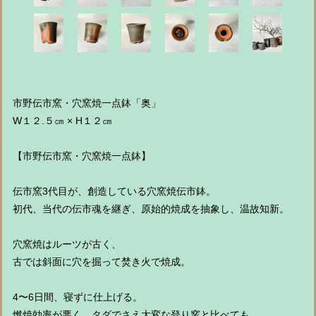
市野伝市窯・穴窯焼一点鉢「奥」
W１２.５㎝ × H１２㎝
【市野伝市窯・穴窯焼一点鉢】
伝市窯3代目が、創造している穴窯焼伝市鉢。
初代、当代の伝市魂を継ぎ、原始的焼成を抽象し、温故知新。
穴窯焼はルーツが古く、
古では斜面に穴を掘って焚き火で焼成。
4〜6日間、寝ずに仕上げる。
燃焼効率が悪く、タダでさえ大変な登り窯と比べても、