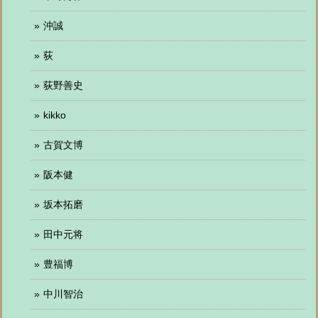
沖誠
荻
荻野善史
kikko
古賀文博
阪本健
坂本拓磨
田中元将
豊福博
中川智治