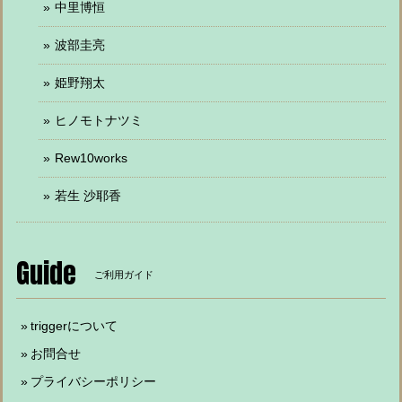
中里博恒
波部圭亮
姫野翔太
ヒノモトナツミ
Rew10works
若生 沙耶香
Guide
ご利用ガイド
triggerについて
お問合せ
プライバシーポリシー