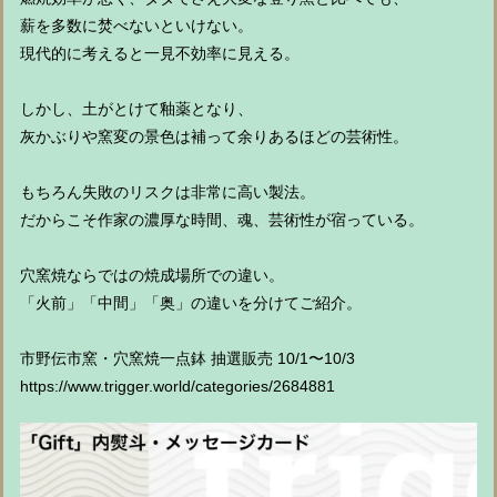
薪を多数に焚べないといけない。
現代的に考えると一見不効率に見える。
しかし、土がとけて釉薬となり、
灰かぶりや窯変の景色は補って余りあるほどの芸術性。
もちろん失敗のリスクは非常に高い製法。
だからこそ作家の濃厚な時間、魂、芸術性が宿っている。
穴窯焼ならではの焼成場所での違い。
「火前」「中間」「奥」の違いを分けてご紹介。
市野伝市窯・穴窯焼一点鉢 抽選販売 10/1〜10/3
https://www.trigger.world/categories/2684881