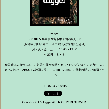
trigger
663-8165 兵庫県西宮市甲子園浦風町3-3
(阪神甲子園駅 東口・西口 総合案内図表記あり)
月・火・金・土・日 13:00〜19:00
休業日 水・木
※業務上の都合により、営業時間が変動することがございます。遠方からご
来店の際は、ABOUT→地図を見る・GoogleMapsにて営業時間をご確認下さ
い※
TEL:0798-78-9410
COPYRIGHT © trigger ALL RIGHTS RESERVED.