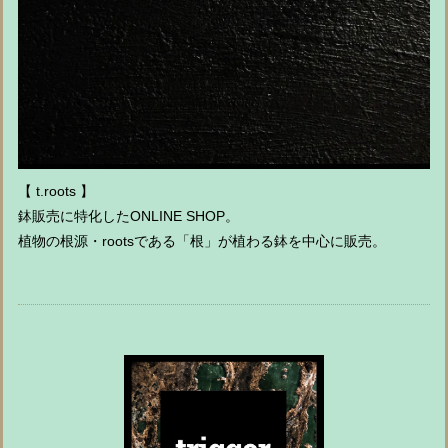
【 t.roots 】
鉢販売に特化したONLINE SHOP。
植物の根源・rootsである「根」が植わる鉢を中心に販売。