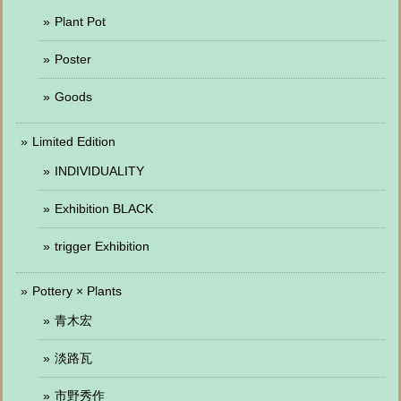
Plant Pot
Poster
Goods
Limited Edition
INDIVIDUALITY
Exhibition BLACK
trigger Exhibition
Pottery × Plants
青木宏
淡路瓦
市野秀作